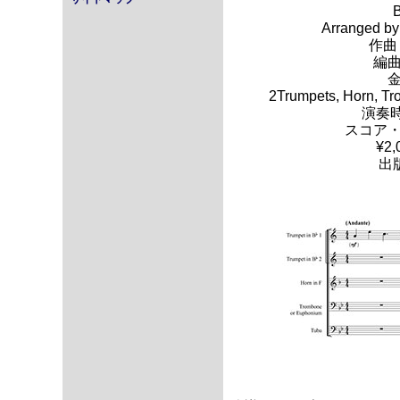
Arranged by
作曲
編
2Trumpets, Horn, T
演奏時
スコア
¥2
出